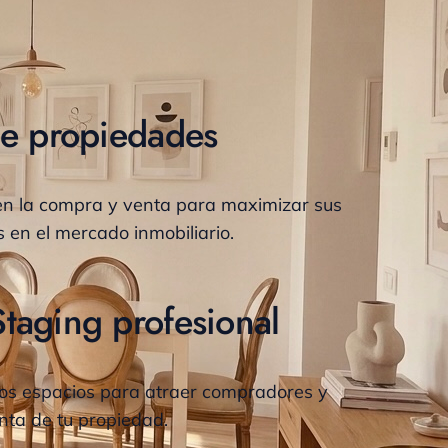
de propiedades
n la compra y venta para maximizar sus
 en el mercado inmobiliario.
aging profesional
s espacios para atraer compradores y
enta de tu propiedad.