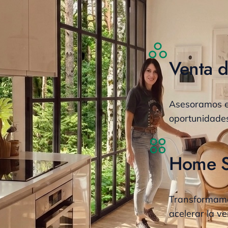
Venta 
Asesoramos e
oportunidades
Home St
Transformamo
acelerar la v